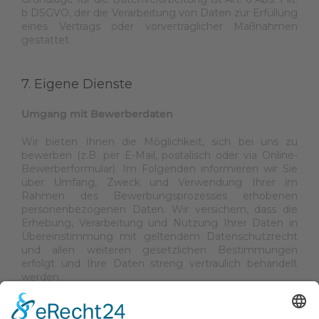
b DSGVO, der die Verarbeitung von Daten zur Erfüllung
eines Vertrags oder vorvertraglicher Maßnahmen
gestattet.
7. Eigene Dienste
Umgang mit Bewerberdaten
Wir bieten Ihnen die Möglichkeit, sich bei uns zu
bewerben (z.B. per E-Mail, postalisch oder via Online-
Bewerberformular). Im Folgenden informieren wir Sie
über Umfang, Zweck und Verwendung Ihrer im
Rahmen des Bewerbungsprozesses erhobenen
personenbezogenen Daten. Wir versichern, dass die
Erhebung, Verarbeitung und Nutzung Ihrer Daten in
Übereinstimmung mit geltendem Datenschutzrecht
und allen weiteren gesetzlichen Bestimmungen
erfolgt und Ihre Daten streng vertraulich behandelt
werden.
Umfang und Zweck der Datenerhebung