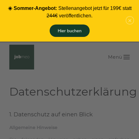
☀️ Sommer-Angebot:
Stellenangebot jetzt für 199€ statt
Zum Hauptinhalt springen
244€
veröffentlichen.
×
Hier buchen
Menü
Datenschutzerklärung
1. Datenschutz auf einen Blick
Allgemeine Hinweise