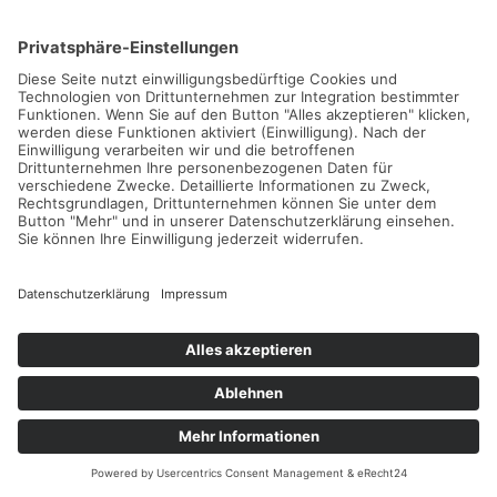
Wenn Sie uns eine Bewerbung zukommen lassen,
verarbeiten wir Ihre damit verbundenen
personenbezogenen Daten (z.B. Kontakt- und
Kommunikationsdaten, Bewerbungsunterlagen,
Notizen im Rahmen von Bewerbungsgesprächen etc.),
soweit dies zur Entscheidung über die Begründung
eines Beschäftigungsverhältnisses erforderlich ist.
Rechtsgrundlage hierfür ist § 26 BDSG nach
deutschem Recht (Anbahnung eines
Beschäftigungsverhältnisses), Art. 6 Abs. 1 lit. b DSGVO
(allgemeine Vertragsanbahnung) und - sofern Sie eine
Einwilligung erteilt haben - Art. 6 Abs. 1 lit. a DSGVO.
Die Einwilligung ist jederzeit widerrufbar. Ihre
personenbezogenen Daten werden innerhalb unseres
Unternehmens ausschließlich an Personen
weitergegeben, die an der Bearbeitung Ihrer
Bewerbung beteiligt sind.
Sofern die Bewerbung erfolgreich ist, werden die von
Ihnen eingereichten Daten auf Grundlage von § 26
BDSG und Art. 6 Abs. 1 lit. b DSGVO zum Zwecke der
Durchführung des Beschäftigungsverhältnisses in
unseren Datenverarbeitungssystemen gespeichert.