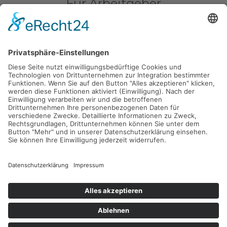
Für Arbeitgeber
jobmeo
Am Geißleitenbuck 8
91166 Georgensgmünd
Fokus: Recruiting, Arbeitgebermarketing und
Personalgewinnung
Kontakt
Persönliche Beratung nach Vereinbarung
(c) jobmeo. Alle Rechte vorbehalten.
Impressum
|
Datenschutz
|
Datenschutz Social Media
|
AGB
|
Cookie-Einstellungen