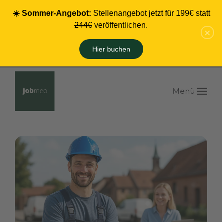
☀️ Sommer-Angebot:
Stellenangebot jetzt für 199€ statt
Zum Hauptinhalt springen
244€
veröffentlichen.
×
Hier buchen
Menü